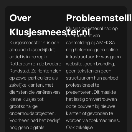
Over
Probleemstell
Klusjesmeester.nl had op
Klusjesmeester.nl
het moment van
Klusjesmeester.nl is een
aanmelding bij AMEKSA
allround klusbedrijf dat
nog helemaal geen online
actief is in de regio
infrastructuur. Er was geen
Rotterdam en de bredere
website, geen branding,
Randstad. Ze richten zich
geen teksten en geen
op zowel particuliere als
structuur om hun aanbod
zakelijke klanten, met
professioneel te
diensten die variëren van
presenteren. Dit maakte
kleine klusjes tot
het lastig om vertrouwen
grootschalige
op te bouwen bij nieuwe
onderhoudsprojecten.
klanten of gevonden te
Voorheen had het bedrijf
worden via zoekmachines.
nog geen digitale
Ook zakelijke