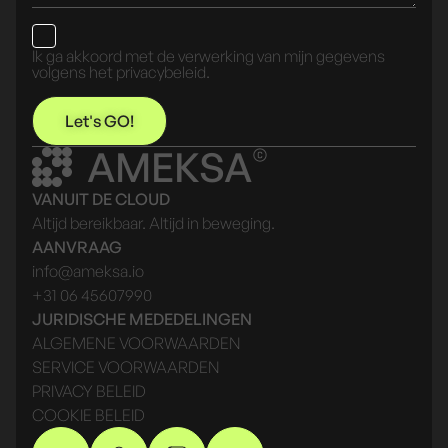
Ik ga akkoord met de verwerking van mijn gegevens
volgens het privacybeleid.
Let's GO!
AMEKSA
VANUIT DE CLOUD
Altijd bereikbaar. Altijd in beweging.
AANVRAAG
info@ameksa.io
+31 06 45607990
JURIDISCHE MEDEDELINGEN
ALGEMENE VOORWAARDEN
SERVICE VOORWAARDEN
PRIVACY BELEID
COOKIE BELEID