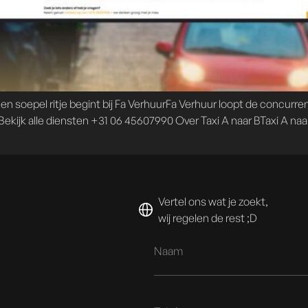
epel ritje begint bij Fa VerhuurFa Verhuur loopt de concurrenti
kijk alle diensten +31 06 45607990 Over Taxi A naar BTaxi A naar 
Vertel ons wat je zoekt,
wij regelen de rest ;D