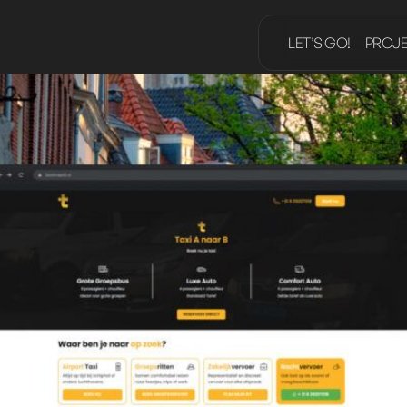
LET’S GO!
PROJ