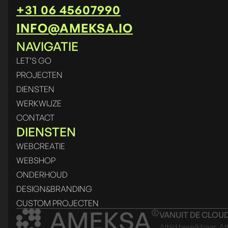
+31 06 45607990
INFO@AMEKSA.IO
NAVIGATIE
LET’S GO
PROJECTEN
DIENSTEN
WERKWIJZE
CONTACT
DIENSTEN
WEBCREATIE
WEBSHOP
ONDERHOUD
DESIGN&BRANDING
CUSTOM PROJECTEN
AMEKSA
VANUIT DE CLOU
Altijd bereikbaar. Al