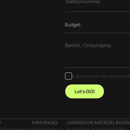
Budget
Ik ga akkoord met de verwerk
Let's GO!
D
AANVRAAG
JURIDISCHE MEDEDELINGEN
tijd in beweging.
info@ameksa.io
ALGEMENE VOORWAARDEN