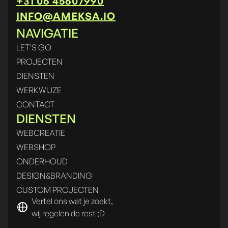
+31 06 45607990
INFO@AMEKSA.IO
NAVIGATIE
LET’S GO
PROJECTEN
DIENSTEN
WERKWIJZE
CONTACT
DIENSTEN
WEBCREATIE
WEBSHOP
ONDERHOUD
DESIGN&BRANDING
CUSTOM PROJECTEN
Vertel ons wat je zoekt,
wij regelen de rest ;D