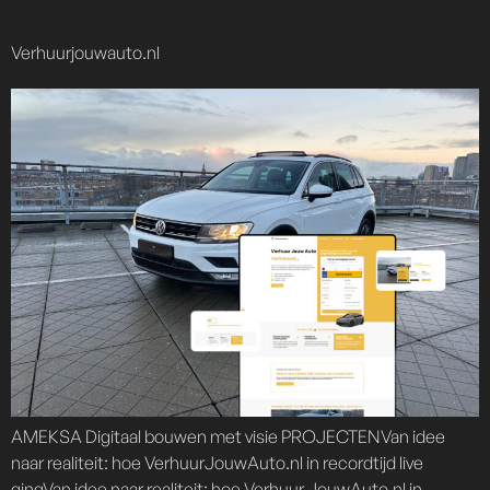
content
Verhuurjouwauto.nl
AMEKSA Digitaal bouwen met visie PROJECTENVan idee
naar realiteit: hoe VerhuurJouwAuto.nl in recordtijd live
gingVan idee naar realiteit: hoe Verhuur JouwAuto.nl in