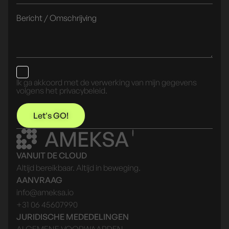
Ik ga akkoord met de verwerking van mijn gegevens
volgens het privacybeleid.
Let's GO!
AMEKSA
VANUIT DE CLOUD
Altijd bereikbaar. Altijd in beweging.
AANVRAAG
info@ameksa.io
+31 06 45607990
JURIDISCHE MEDEDELINGEN
ALGEMENE VOORWAARDEN