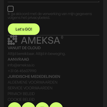
Ik ga akkoord met de verwerking van mijn gegevens
volgens het privacybeleid.
Let's GO!
AMEKSA
VANUIT DE CLOUD
Altijd bereikbaar. Altijd in beweging.
AANVRAAG
info@ameksa.io
+31 06 45607990
JURIDISCHE MEDEDELINGEN
ALGEMENE VOORWAARDEN
SERVICE VOORWAARDEN
PRIVACY BELEID
COOKIE BELEID