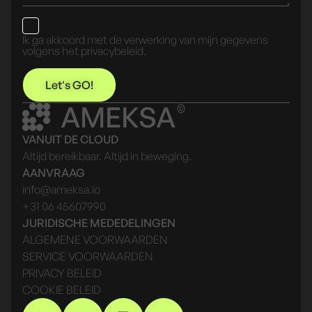
Ik ga akkoord met de verwerking van mijn gegevens
volgens het privacybeleid.
Let's GO!
AMEKSA
VANUIT DE CLOUD
Altijd bereikbaar. Altijd in beweging.
AANVRAAG
info@ameksa.io
+31 06 45607990
JURIDISCHE MEDEDELINGEN
ALGEMENE VOORWAARDEN
SERVICE VOORWAARDEN
PRIVACY BELEID
COOKIE BELEID