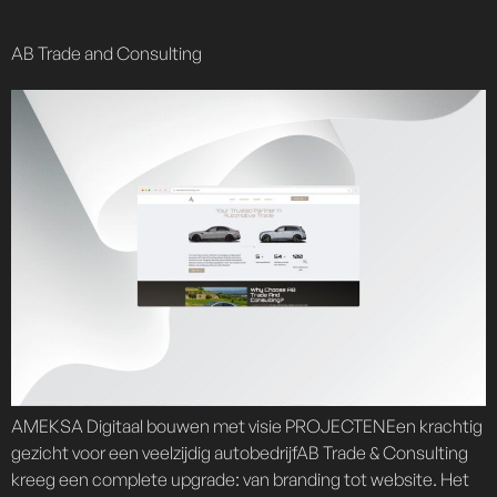
content
AB Trade and Consulting
AMEKSA Digitaal bouwen met visie PROJECTENEen krachtig
gezicht voor een veelzijdig autobedrijfAB Trade & Consulting
kreeg een complete upgrade: van branding tot website. Het