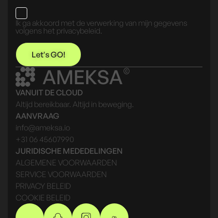
Ik ga akkoord met de verwerking van mijn gegevens
volgens het privacybeleid.
Let's GO!
AMEKSA
VANUIT DE CLOUD
Altijd bereikbaar. Altijd in beweging.
AANVRAAG
info@ameksa.io
+31 06 45607990
JURIDISCHE MEDEDELINGEN
ALGEMENE VOORWAARDEN
SERVICE VOORWAARDEN
PRIVACY BELEID
COOKIE BELEID